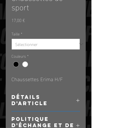
sport
Prix
17,00 €
Taille
*
Couleurs
*
Chaussettes Erima H/F
DÉTAILS
D'ARTICLE
Détails d'article. Saisissez ici les 
POLITIQUE
caractéristiques de l'article : taille, 
D'ÉCHANGE ET DE
matière et autres détails utiles. Cet 